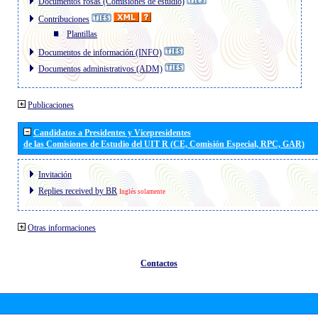
Documentos rosas (Comisiones de estudio)
Contribuciones
Plantillas
Documentos de información (INFO)
Documentos administrativos (ADM)
Publicaciones
Candidatos a Presidentes y Vicepresidentes
de las Comisiones de Estudio del UIT R (CE, Comisión Especial, RPC, GAR)
Invitación
Replies received by BR
Inglés solamente
Otras informaciones
Contactos