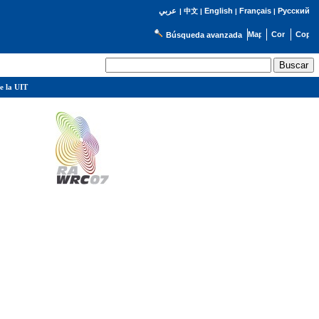
English
Français
Русский
عربي
|
中文
|
|
|
Búsqueda avanzada
e la UIT