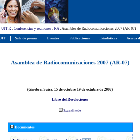
:
UIT-R
:
Conferencias y reuniones
:
RA
: Asamblea de Radiocomunicaciones 2007 (AR-07)
 UIT
Sala de prensa
Eventos
Publicaciones
Estadísticas
Acerca d
Asamblea de Radiocomunicaciones 2007 (AR-07)
(Ginebra, Suiza, 15 de octubre-19 de octubre de 2007)
Libro del Resoluciones
Expandir todo
Documentos