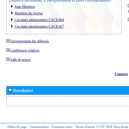
Lettres d´invitations, d´enregistrement et autre correspondance
Etats Membres
Membres du Secteur
Circulaire administrative CACE/404
Circulaire administrative CACE/427
Enregistrement des délégués
Conférences relatives
Salle de presse
Contacts
[Newsflashes]
Début de page
-
Commentaires
-
Contactez-nous
-
Droits d'auteur © UIT 2026
Tous droits