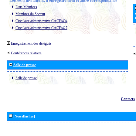
Lettres d´invitations, d´enregistrement et autre correspondance
Etats Membres
Membres du Secteur
Circulaire administrative CACE/404
Circulaire administrative CACE/427
Enregistrement des délégués
Conférences relatives
Salle de presse
Salle de presse
Contacts
[Newsflashes]