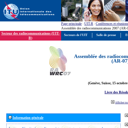
Page principale
:
UIT-R
:
Conférences et réunion
Assemblée des radiocommunications 2007 (AR-
Secteur des radiocommunications (UIT-
Secteurs de l'UIT
Salle de presse
E
R)
Assemblée des radiocom
(AR-07
(Genève, Suisse, 15 octobre
Livre des Résol
Afficher to
Information générale