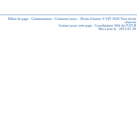
Début de page
-
Commentaires
-
Contactez-nous
-
Droits d'auteur © UIT 2026
Tous droits
réservés
Contact pour cette page :
Coordinateur Web de l'UIT-R
Mis à jour le : 2013-01-30