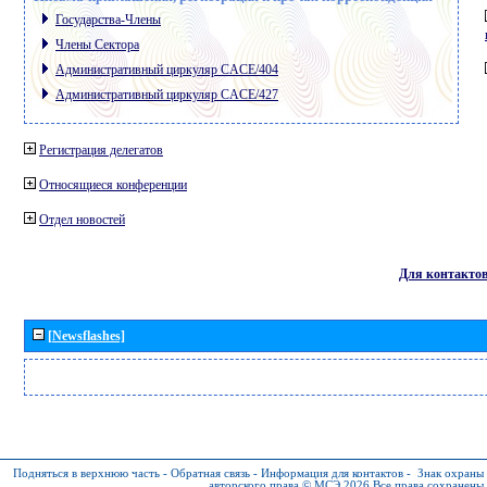
Государства-Члены
Члены Сектора
Административный циркуляр CACE/404
Административный циркуляр CACE/427
Регистрация делегатов
Относящиеся конференции
Отдел новостей
Для контакто
[Newsflashes]
Подняться в верхнюю часть
-
Обратная связь
-
Информация для контактов
-
Знак охраны
авторского права © МСЭ 2026
Все права сохранены