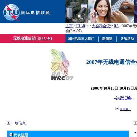
主页
:
ITU-R
； :
大会和会议
; :
RA
: 2007
会(RA-07)
无线电通信部门(ITU-R)
国际电联三大部门
新闻室
各项活动
2007年无线电通信全会(
(2007年10月15日-10月19日
«决议汇编»
全部展开
一般信息
代表注册