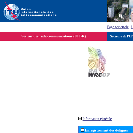
Page principale
:
Secteur des radiocommunications (UIT-R)
Secteurs de l'U
Information générale
Enregistrement des délégués