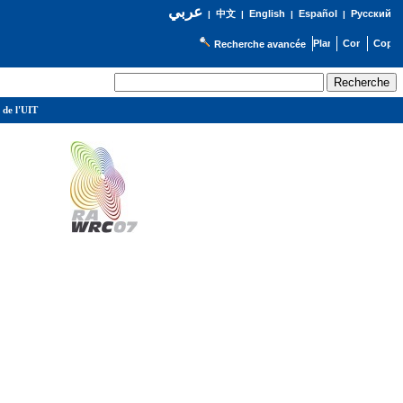
عربي
English
Español
Русский
|
中文
|
|
|
Recherche avancée
 de l'UIT