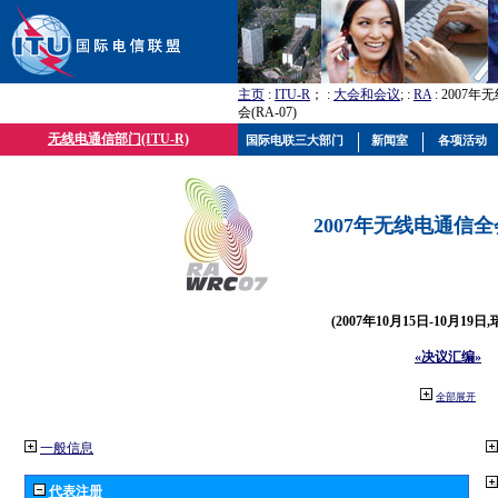
主页
:
ITU-R
； :
大会和会议
; :
RA
: 2007
会(RA-07)
无线电通信部门(ITU-R)
国际电联三大部门
新闻室
各项活动
2007年无线电通信全会(
(2007年10月15日-10月19日
«决议汇编»
全部展开
一般信息
代表注册