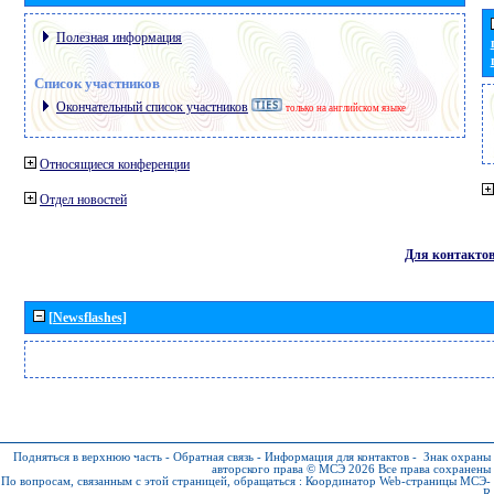
Полезная информация
Список участников
Окончательный список участников
только на английском языке
Относящиеся конференции
Отдел новостей
Для контакто
[Newsflashes]
Подняться в верхнюю часть
-
Обратная связь
-
Информация для контактов
-
Знак охраны
авторского права © МСЭ 2026
Все права сохранены
По вопросам, связанным с этой страницей, обращаться :
Координатор Web-страницы МСЭ-
R