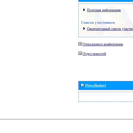
Полезная информация
Список участников
Окончательный список участн
Относящиеся конференции
Отдел новостей
[Newsflashes]