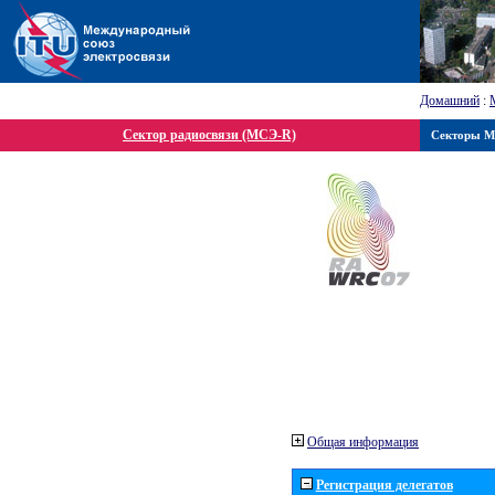
Домашний
:
Сектор радиосвязи (МСЭ-R)
Секторы 
Общая информация
Регистрация делегатов