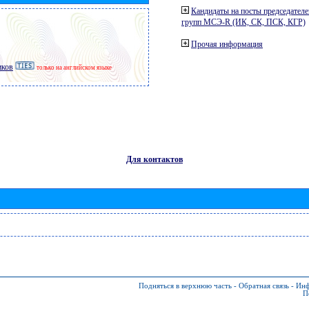
Кандидаты на посты председателе
групп МСЭ-R (ИК, СК, ПСК, КГР)
Прочая информация
иков
только на английском языке
Для контактов
Подняться в верхнюю часть
-
Обратная связь
-
Инф
П