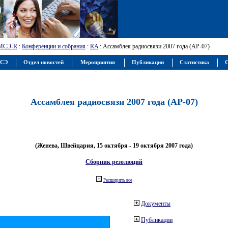
МСЭ-R
:
Конференции и собрания
:
RA
: Ассамблея радиосвязи 2007 года (АР-07)
МСЭ
Отдел новостей
Мероприятия
Публикации
Статистика
С
Ассамблея радиосвязи 2007 года (АР-07)
(Женева, Швейцария, 15 октября - 19 октября 2007 года)
Сборник резолюций
Расширить все
Документы
Публикации