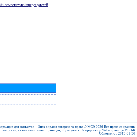
й и заместителей председателей
ормация для контактов
-
Знак охраны авторского права © МСЭ 2026
Все права сохранены
о вопросам, связанным с этой страницей, обращаться :
Координатор Web-страницы МСЭ-R
Обновлено : 2013-01-30