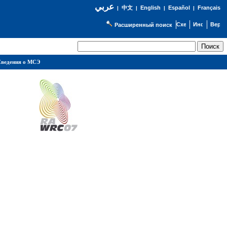
عربي
English
Español
Français
|
中文
|
|
|
Расширенный поиск
ведения о МСЭ