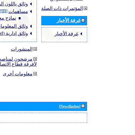
وثائق باللون ا
المؤتمرات ذات الصلة
مساهمات
نماذج مع
غرفة الأخبار
وثائق المعلومات (O
وثائق إدارية (ADM)
غرفة الأخبار
المنشورات
مرشحون لمناصب 
لأفرقة قطاع الاتصا
معلومات أخرى
[Newsflashes]