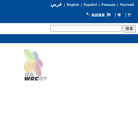
عربي
English
Español
Français
Русский
|
|
|
|
高级搜索