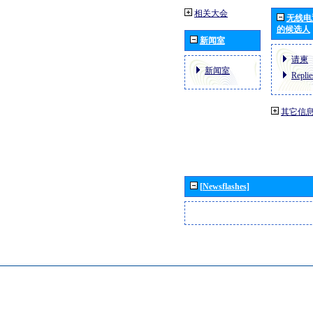
相关大会
无线电
的候选人
新闻室
请柬
新闻室
Replie
其它信
[Newsflashes]