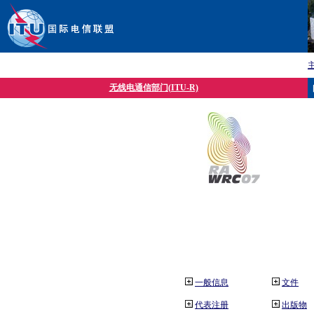
无线电通信部门(ITU-R)
一般信息
文件
代表注册
出版物