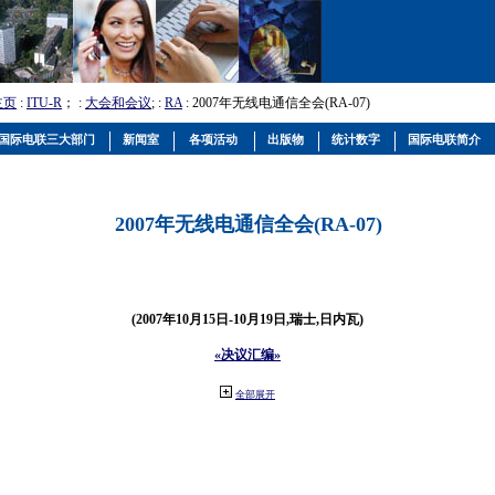
主页
:
ITU-R
； :
大会和会议
; :
RA
: 2007年无线电通信全会(RA-07)
国际电联三大部门
新闻室
各项活动
出版物
统计数字
国际电联简介
2007年无线电通信全会(RA-07)
(2007年10月15日-10月19日,瑞士,日内瓦)
«决议汇编»
全部展开