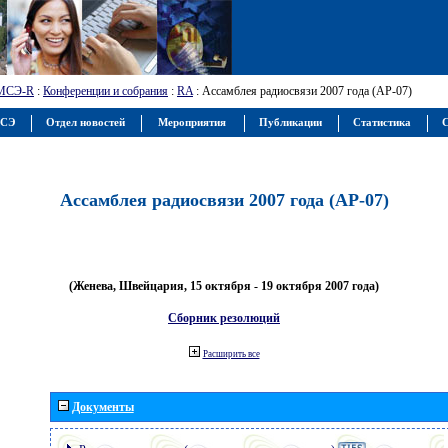
МСЭ-R
:
Конференции и собрания
:
RA
: Ассамблея радиосвязи 2007 года (АР-07)
МСЭ
Отдел новостей
Мероприятия
Публикации
Статистика
С
Ассамблея радиосвязи 2007 года (АР-07)
(Женева, Швейцария, 15 октября - 19 октября 2007 года)
Сборник резолюций
Расширить все
Документы