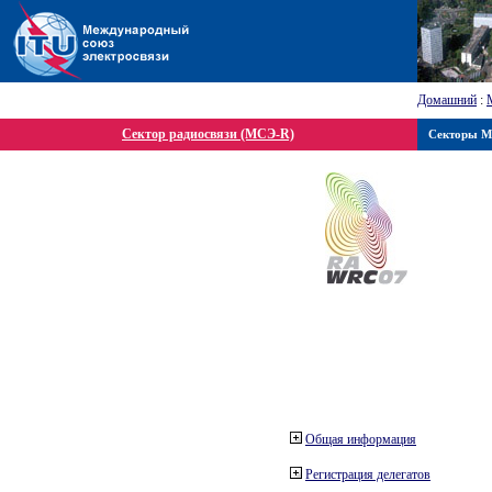
Домашний
:
Сектор радиосвязи (МСЭ-R)
Секторы 
Общая информация
Регистрация делегатов