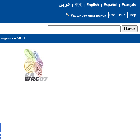
عربي
English
Español
Français
|
中文
|
|
|
Расширенный поиск
ведения о МСЭ