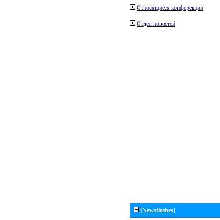
Относящиеся конференции
Отдел новостей
[Newsflashes]