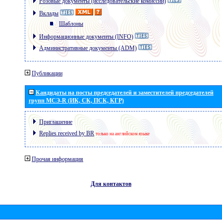
Розовые документы (исследовательские комиссии)
Вклады
Шаблоны
Информационные документы (INFO)
Административные документы (ADM)
Публикации
Кандидаты на посты председателей и заместителей председателей
групп МСЭ-R (ИК, СК, ПСК, КГР)
Приглашение
Replies received by BR
только на английском языке
Прочая информация
Для контактов