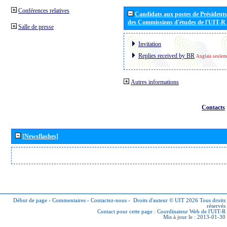
Conférences relatives
Candidats aux postes de Présidents 
des Commissions d'études de l'UIT-R
Salle de presse
Invitation
Replies received by BR
Anglais seulem
Autres informations
Contacts
[Newsflashes]
Début de page
-
Commentaires
-
Contactez-nous
-
Droits d'auteur © UIT 2026
Tous droits
réservés
Contact pour cette page :
Coordinateur Web de l'UIT-R
Mis à jour le : 2013-01-30