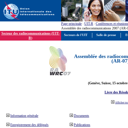
Page principale
:
UIT-R
:
Conférences et réunion
Assemblée des radiocommunications 2007 (AR-
Secteur des radiocommunications (UIT-
Secteurs de l'UIT
Salle de presse
E
R)
Assemblée des radiocom
(AR-07
(Genève, Suisse, 15 octobre
Livre des Résol
Afficher to
Information générale
Documents
Enregistrement des délégués
Publications