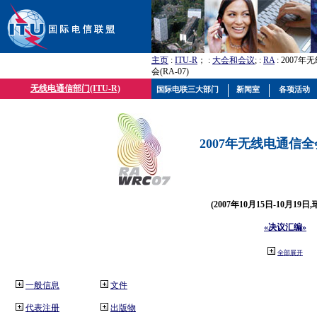
主页
:
ITU-R
； :
大会和会议
; :
RA
: 2007
会(RA-07)
无线电通信部门(ITU-R)
国际电联三大部门
新闻室
各项活动
2007年无线电通信全会(
(2007年10月15日-10月19日
«决议汇编»
全部展开
一般信息
文件
代表注册
出版物