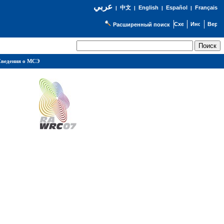
عربي
English
Español
Français
|
中文
|
|
|
Расширенный поиск
ведения о МСЭ