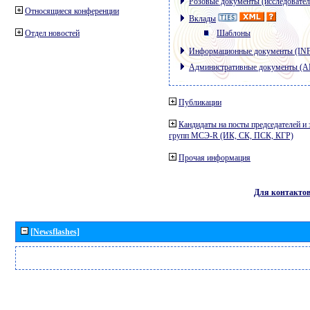
Розовые документы (исследовател
Относящиеся конференции
Вклады
Отдел новостей
Шаблоны
Информационные документы (IN
Административные документы (
Публикации
Кандидаты на посты председателей и 
групп МСЭ-R (ИК, СК, ПСК, КГР)
Прочая информация
Для контакто
[Newsflashes]