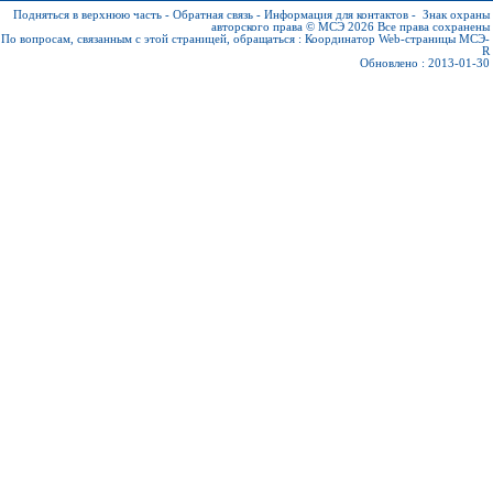
Подняться в верхнюю часть
-
Обратная связь
-
Информация для контактов
-
Знак охраны
авторского права © МСЭ 2026
Все права сохранены
По вопросам, связанным с этой страницей, обращаться :
Координатор Web-страницы МСЭ-
R
Обновлено : 2013-01-30