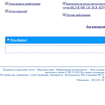
Относящиеся конференции
Кандидаты на посты председател
групп МСЭ-R (ИК, СК, ПСК, КГР)
Отдел новостей
Прочая информация
Для контакто
[Newsflashes]
Подняться в верхнюю часть
-
Обратная связь
-
Информация для контактов
-
Знак охраны
авторского права © МСЭ 2026
Все права сохранены
По вопросам, связанным с этой страницей, обращаться :
Координатор Web-страницы МСЭ-
R
Обновлено : 2013-01-30