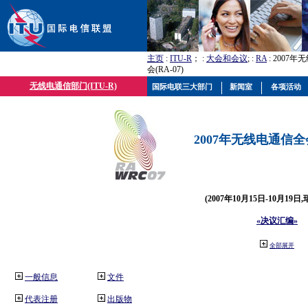
主页
:
ITU-R
； :
大会和会议
; :
RA
: 2007
会(RA-07)
无线电通信部门(ITU-R)
国际电联三大部门
新闻室
各项活动
2007年无线电通信全会(
(2007年10月15日-10月19日
«决议汇编»
全部展开
一般信息
文件
代表注册
出版物