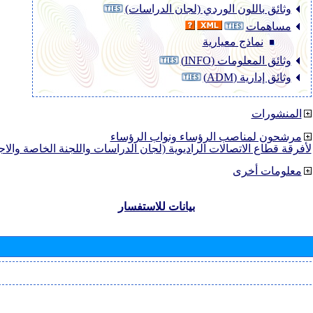
وثائق باللون الوردي (لجان الدراسات)
مساهمات
نماذج معيارية
وثائق المعلومات (INFO)
وثائق إدارية (ADM)
المنشورات
مرشحون لمناصب الرؤساء ونواب الرؤساء
لأفرقة قطاع الاتصالات الراديوية (لجان الدراسات واللجنة الخاصة والا
معلومات أخرى
بيانات للاستفسار