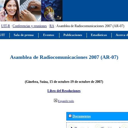
:
UIT-R
:
Conferencias y reuniones
:
RA
: Asamblea de Radiocomunicaciones 2007 (AR-07)
 UIT
Sala de prensa
Eventos
Publicaciones
Estadísticas
Acerca d
Asamblea de Radiocomunicaciones 2007 (AR-07)
(Ginebra, Suiza, 15 de octubre-19 de octubre de 2007)
Libro del Resoluciones
Expandir todo
Documentos