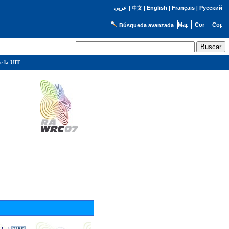
English
Français
Русский
عربي
|
中文
|
|
|
Búsqueda avanzada
e la UIT