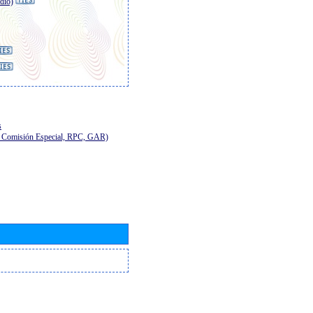
dio)
s
E, Comisión Especial, RPC, GAR)