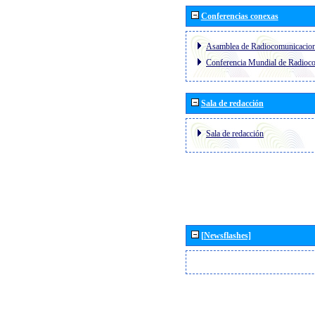
Conferencias conexas
Asamblea de Radiocomunicacio
Conferencia Mundial de Radio
Sala de redacción
Sala de redacción
[Newsflashes]