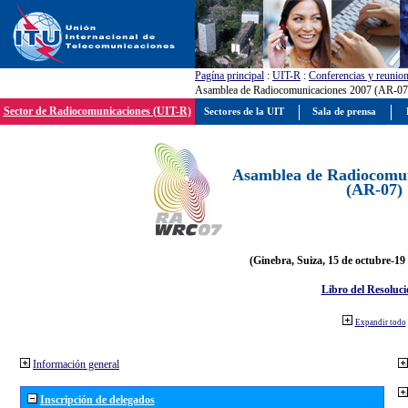
Pagína principal
:
UIT-R
:
Conferencias y reunio
Asamblea de Radiocomunicaciones 2007 (AR-07
Sector de Radiocomunicaciones (UIT-R)
Sectores de la UIT
Sala de prensa
Asamblea de Radiocomun
(AR-07)
(Ginebra, Suiza, 15 de octubre-19
Libro del Resoluci
Expandir todo
Información general
Inscripción de delegados