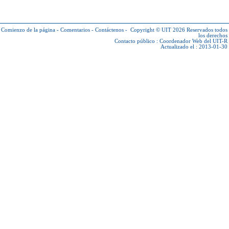
Comienzo de la página
-
Comentarios
-
Contáctenos
-
Copyright © UIT 2026
Reservados todos
los derechos
Contacto público :
Coordenador Web del UIT-R
Actualizado el : 2013-01-30