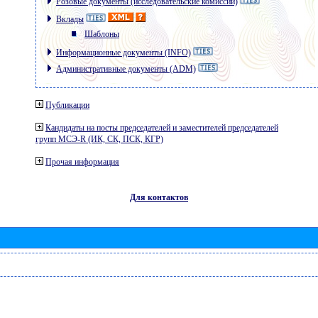
Розовые документы (исследовательские комиссии)
Вклады
Шаблоны
Информационные документы (INFO)
Административные документы (ADM)
Публикации
Кандидаты на посты председателей и заместителей председателей
групп МСЭ-R (ИК, СК, ПСК, КГР)
Прочая информация
Для контактов