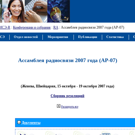
МСЭ-R
:
Конференции и собрания
:
RA
: Ассамблея радиосвязи 2007 года (АР-07)
МСЭ
Отдел новостей
Мероприятия
Публикации
Статистика
С
Ассамблея радиосвязи 2007 года (АР-07)
(Женева, Швейцария, 15 октября - 19 октября 2007 года)
Сборник резолюций
Расширить все
Документы