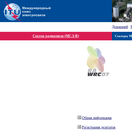
Домашний
:
Сектор радиосвязи (МСЭ-R)
Секторы 
Общая информация
Регистрация делегатов