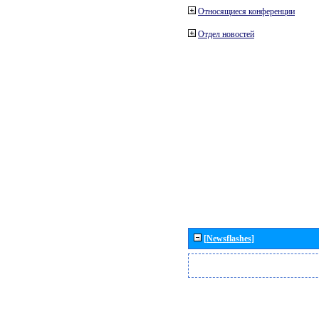
Относящиеся конференции
Отдел новостей
[Newsflashes]