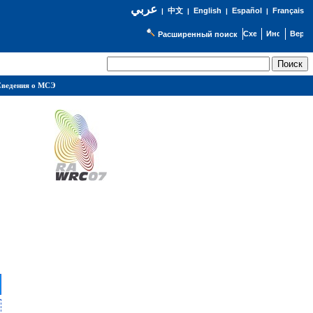
عربي
English
Español
Français
|
中文
|
|
|
Расширенный поиск
ведения о МСЭ