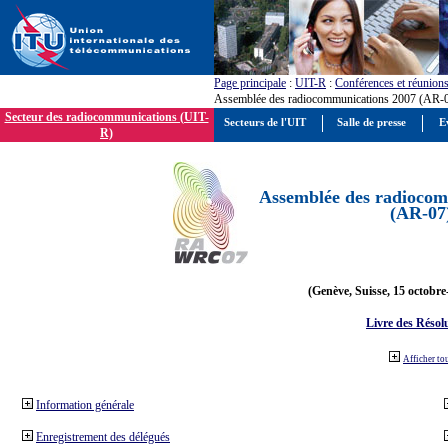
Page principale
:
UIT-R
:
Conférences et réunion
Assemblée des radiocommunications 2007 (AR-
Secteur des radiocommunications (UIT-
Secteurs de l'UIT
Salle de presse
E
R)
Assemblée des radiocom
(AR-07
(Genève, Suisse, 15 octobre
Livre des Résol
Afficher to
Information générale
Enregistrement des délégués