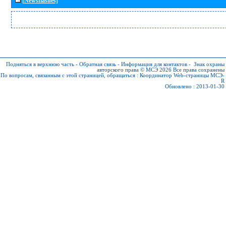
[Newsflashes]
Подняться в верхнюю часть
-
Обратная связь
-
Информация для контактов
-
Знак охраны
авторского права © МСЭ 2026
Все права сохранены
По вопросам, связанным с этой страницей, обращаться :
Координатор Web-страницы МСЭ-
R
Обновлено : 2013-01-30