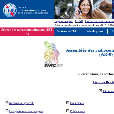
Page principale
:
UIT-R
:
Conférences et réunion
Assemblée des radiocommunications 2007 (AR-
Secteur des radiocommunications (UIT-
Secteurs de l'UIT
Salle de presse
E
R)
Assemblée des radiocom
(AR-07
(Genève, Suisse, 15 octobre
Livre des Résol
Afficher to
Information générale
Documents
Enregistrement des délégués
Publications