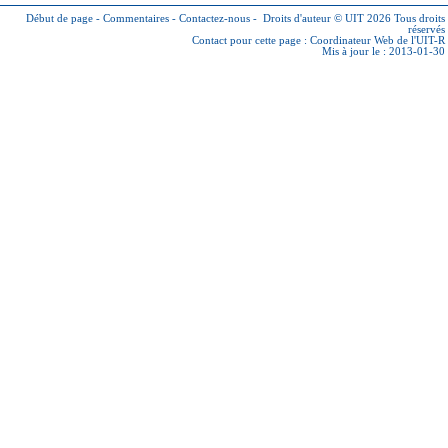
Début de page
-
Commentaires
-
Contactez-nous
-
Droits d'auteur © UIT 2026
Tous droits
réservés
Contact pour cette page :
Coordinateur Web de l'UIT-R
Mis à jour le : 2013-01-30