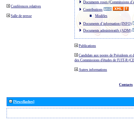
Documents roses (Commissions d´é
Conférences relatives
Contributions
Salle de presse
Modèles
Documents d´information (INFO)
Documents administratifs (ADM)
Publications
Candidats aux postes de Présidents et 
des Commissions d'études de l'UIT-R (C
Autres informations
Contacts
[Newsflashes]