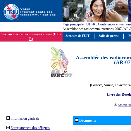
Page principale
:
UIT-R
:
Conférences et réunion
Assemblée des radiocommunications 2007 (AR-
Secteur des radiocommunications (UIT-
Secteurs de l'UIT
Salle de presse
E
R)
Assemblée des radiocom
(AR-07
(Genève, Suisse, 15 octobre
Livre des Résol
Afficher to
Information générale
Documents
Enregistrement des délégués