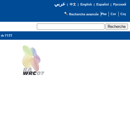
عربي
English
Español
Русский
|
中文
|
|
|
Recherche avancée
 de l'UIT