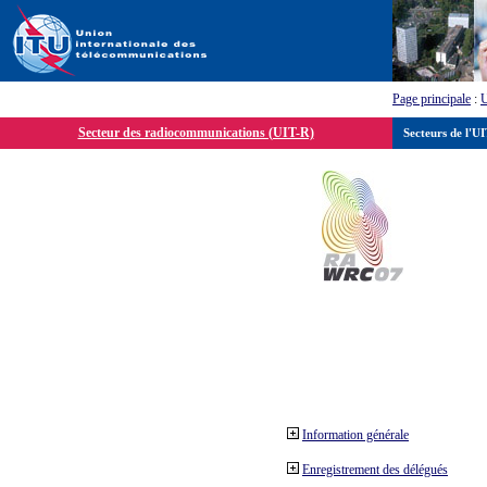
Page principale
:
Secteur des radiocommunications (UIT-R)
Secteurs de l'U
Information générale
Enregistrement des délégués