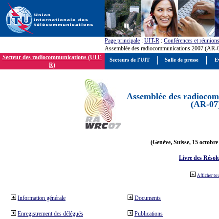
Page principale
:
UIT-R
:
Conférences et réunion
Assemblée des radiocommunications 2007 (AR-
Secteur des radiocommunications (UIT-
Secteurs de l'UIT
Salle de presse
E
R)
Assemblée des radiocom
(AR-07
(Genève, Suisse, 15 octobre
Livre des Résol
Afficher to
Information générale
Documents
Enregistrement des délégués
Publications