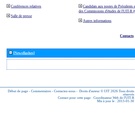
Conférences relatives
Candidats aux postes de Présidents e
des Commissions d'études de l'UIT-R
Salle de presse
Autres informations
Contacts
[Newsflashes]
Début de page
-
Commentaires
-
Contactez-nous
-
Droits d'auteur © UIT 2026
Tous droits
réservés
Contact pour cette page :
Coordinateur Web de l'UIT-R
Mis à jour le : 2013-01-30