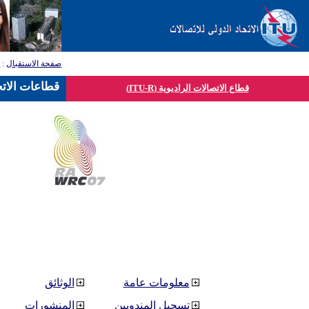
صفحة الاستقبال
:
ق
قطاعات الاتح
قطاع الاتصالات الراديوية (ITU-R)
معلومات عامة
الوثائق
تسجيل المندوبين
المنشورات