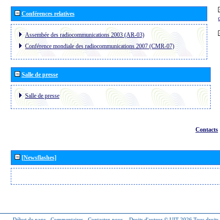
Conférences relatives
Assembée des radiocommunications 2003 (AR-03)
Conférence mondiale des radiocommunications 2007 (CMR-07)
Salle de presse
Salle de presse
Contacts
[Newsflashes]
Début de page
-
Commentaires
-
Contactez-nous
-
Droits d'auteur © UIT 2026
Tous droits