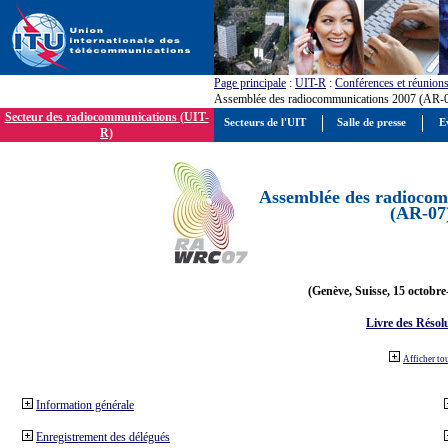
Page principale
:
UIT-R
:
Conférences et réunion
Assemblée des radiocommunications 2007 (AR-
Secteur des radiocommunications (UIT-
Secteurs de l'UIT
Salle de presse
E
R)
Assemblée des radiocom
(AR-07
(Genève, Suisse, 15 octobre
Livre des Résol
Afficher to
Information générale
Enregistrement des délégués