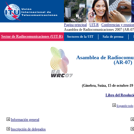
Pagína principal
:
UIT-R
:
Conferencias y reunio
Asamblea de Radiocomunicaciones 2007 (AR-07
Sector de Radiocomunicaciones (UIT-R)
Sectores de la UIT
Sala de prensa
Asamblea de Radiocomun
(AR-07)
(Ginebra, Suiza, 15 de octubre-19
Libro del Resoluci
Expandir todo
Información general
Inscripción de delegados