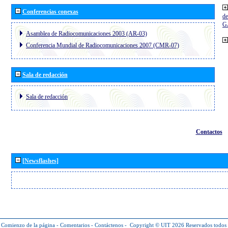
Conferencias conexas
de
G
Asamblea de Radiocomunicaciones 2003 (AR-03)
Conferencia Mundial de Radiocomunicaciones 2007 (CMR-07)
Sala de redacción
Sala de redacción
Contactos
[Newsflashes]
Comienzo de la página
-
Comentarios
-
Contáctenos
-
Copyright © UIT 2026
Reservados todos