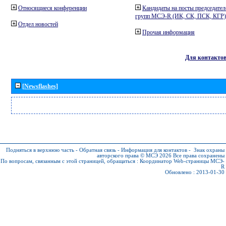
Относящиеся конференции
Кандидаты на посты председател
групп МСЭ-R (ИК, СК, ПСК, КГР)
Отдел новостей
Прочая информация
Для контакто
[Newsflashes]
Подняться в верхнюю часть
-
Обратная связь
-
Информация для контактов
-
Знак охраны
авторского права © МСЭ 2026
Все права сохранены
По вопросам, связанным с этой страницей, обращаться :
Координатор Web-страницы МСЭ-
R
Обновлено : 2013-01-30