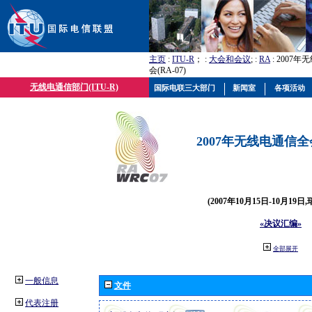
主页
:
ITU-R
； :
大会和会议
; :
RA
: 2007
会(RA-07)
无线电通信部门(ITU-R)
国际电联三大部门
新闻室
各项活动
2007年无线电通信全会(
(2007年10月15日-10月19日
«决议汇编»
全部展开
一般信息
文件
代表注册