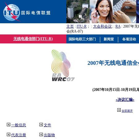
主页
:
ITU-R
； :
大会和会议
; :
RA
: 2007
会(RA-07)
无线电通信部门(ITU-R)
国际电联三大部门
新闻室
各项活动
2007年无线电通信全会(
(2007年10月15日-10月19日
«决议汇编»
全部展开
一般信息
文件
代表注册
出版物