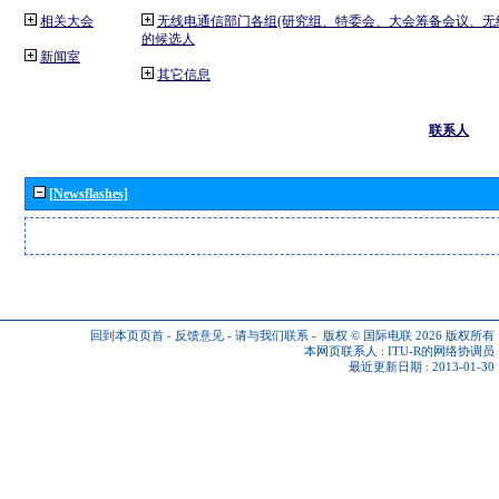
相关大会
无线电通信部门各组(研究组、特委会、大会筹备会议、无
的候选人
新闻室
其它信息
联系人
[Newsflashes]
回到本页页首
-
反馈意见
-
请与我们联系
-
版权 © 国际电联 2026
版权所有
本网页联系人 :
ITU-R的网络协调员
最近更新日期 : 2013-01-30