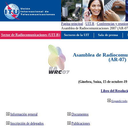
Pagína principal
:
UIT-R
:
Conferencias y reunio
Asamblea de Radiocomunicaciones 2007 (AR-07
Sector de Radiocomunicaciones (UIT-R)
Sectores de la UIT
Sala de prensa
Asamblea de Radiocomun
(AR-07)
(Ginebra, Suiza, 15 de octubre-19
Libro del Resoluci
Expandir todo
Información general
Documentos
Inscripción de delegados
Publicaciones