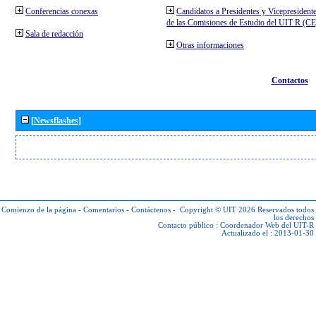
Conferencias conexas
Candidatos a Presidentes y Vicepresident
de las Comisiones de Estudio del UIT R (C
Sala de redacción
Otras informaciones
Contactos
[Newsflashes]
Comienzo de la página
-
Comentarios
-
Contáctenos
-
Copyright © UIT 2026
Reservados todos
los derechos
Contacto público :
Coordenador Web del UIT-R
Actualizado el : 2013-01-30