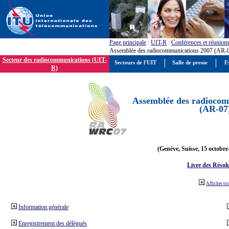
Page principale
:
UIT-R
:
Conférences et réunion
Assemblée des radiocommunications 2007 (AR-
Secteur des radiocommunications (UIT-
Secteurs de l'UIT
Salle de presse
E
R)
Assemblée des radiocom
(AR-07
(Genève, Suisse, 15 octobre
Livre des Résol
Afficher to
Information générale
Enregistrement des délégués