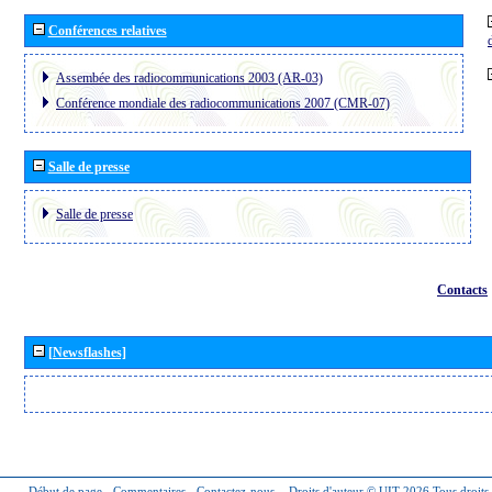
Conférences relatives
Assembée des radiocommunications 2003 (AR-03)
Conférence mondiale des radiocommunications 2007 (CMR-07)
Salle de presse
Salle de presse
Contacts
[Newsflashes]
Début de page
-
Commentaires
-
Contactez-nous
-
Droits d'auteur © UIT 2026
Tous droits