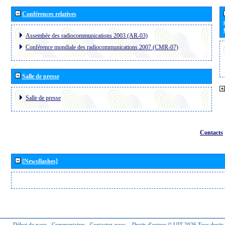
Conférences relatives
Assembée des radiocommunications 2003 (AR-03)
Conférence mondiale des radiocommunications 2007 (CMR-07)
Salle de presse
Salle de presse
Contacts
[Newsflashes]
Début de page
-
Commentaires
-
Contactez-nous
-
Droits d'auteur © UIT 2026
Tous droits