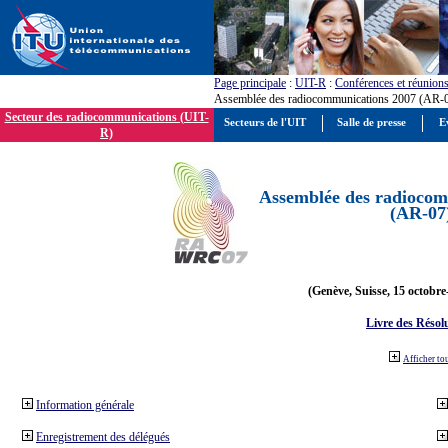
Page principale
:
UIT-R
:
Conférences et réunion
Assemblée des radiocommunications 2007 (AR-
Secteur des radiocommunications (UIT-
Secteurs de l'UIT
Salle de presse
E
R)
Assemblée des radiocom
(AR-07
(Genève, Suisse, 15 octobre
Livre des Résol
Afficher to
Information générale
Enregistrement des délégués