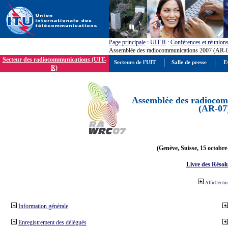
Page principale
:
UIT-R
:
Conférences et réunion
Assemblée des radiocommunications 2007 (AR-
Secteur des radiocommunications (UIT-
Secteurs de l'UIT
Salle de presse
E
R)
Assemblée des radiocom
(AR-07
(Genève, Suisse, 15 octobre
Livre des Résol
Afficher to
Information générale
Enregistrement des délégués