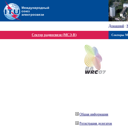
Домашний
:
Сектор радиосвязи (МСЭ-R)
Секторы 
Общая информация
Регистрация делегатов