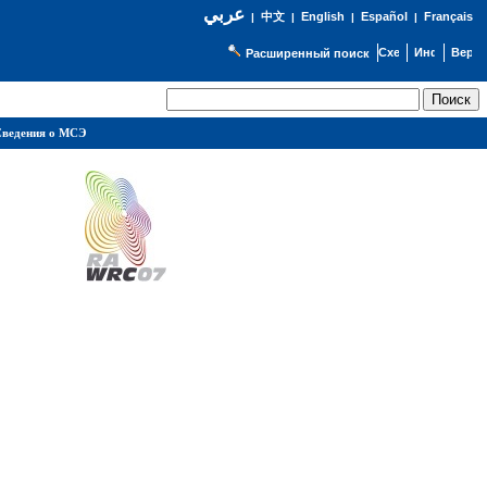
عربي
English
Español
Français
|
中文
|
|
|
Расширенный поиск
ведения о МСЭ