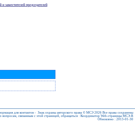
й и заместителей председателей
ормация для контактов
-
Знак охраны авторского права © МСЭ 2026
Все права сохранены
о вопросам, связанным с этой страницей, обращаться :
Координатор Web-страницы МСЭ-R
Обновлено : 2013-01-30