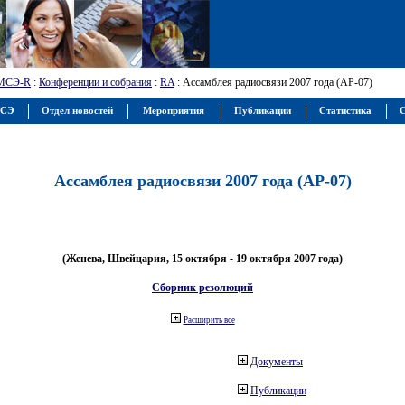
МСЭ-R
:
Конференции и собрания
:
RA
: Ассамблея радиосвязи 2007 года (АР-07)
МСЭ
Отдел новостей
Мероприятия
Публикации
Статистика
С
Ассамблея радиосвязи 2007 года (АР-07)
(Женева, Швейцария, 15 октября - 19 октября 2007 года)
Сборник резолюций
Расширить все
Документы
Публикации