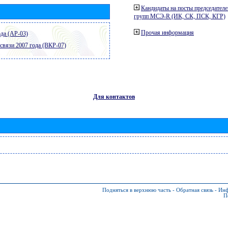
Кандидаты на посты председателе
групп МСЭ-R (ИК, СК, ПСК, КГР)
Прочая информация
да (АР-03)
связи 2007 года (ВКР-07)
Для контактов
Подняться в верхнюю часть
-
Обратная связь
-
Инф
П