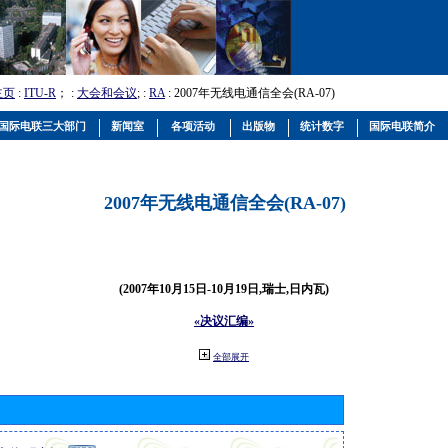
主页
:
ITU-R
； :
大会和会议
; :
RA
: 2007年无线电通信全会(RA-07)
国际电联三大部门
新闻室
各项活动
出版物
统计数字
国际电联简介
2007年无线电通信全会(RA-07)
(2007年10月15日-10月19日,瑞士,日内瓦)
«决议汇编»
全部展开