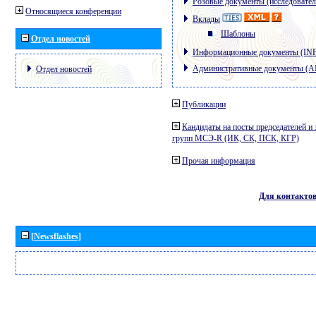
Розовые документы (исследовател
Относящиеся конференции
Вклады
Шаблоны
Отдел новостей
Информационные документы (IN
Административные документы (
Отдел новостей
Публикации
Кандидаты на посты председателей и 
групп МСЭ-R (ИК, СК, ПСК, КГР)
Прочая информация
Для контакто
[Newsflashes]