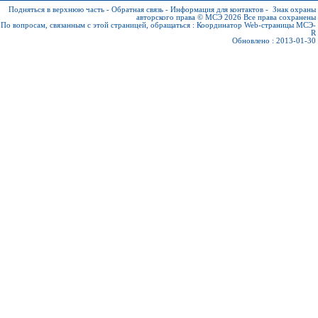
Подняться в верхнюю часть
-
Обратная связь
-
Информация для контактов
-
Знак охраны
авторского права © МСЭ 2026
Все права сохранены
По вопросам, связанным с этой страницей, обращаться :
Координатор Web-страницы МСЭ-
R
Обновлено : 2013-01-30