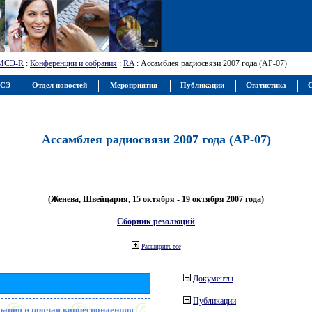
МСЭ-R
:
Конференции и собрания
:
RA
: Ассамблея радиосвязи 2007 года (АР-07)
МСЭ
Отдел новостей
Мероприятия
Публикации
Статистика
С
Ассамблея радиосвязи 2007 года (АР-07)
(Женева, Швейцария, 15 октября - 19 октября 2007 года)
Сборник резолюций
Расширить все
Документы
Публикации
рация и прочая корреспонденция