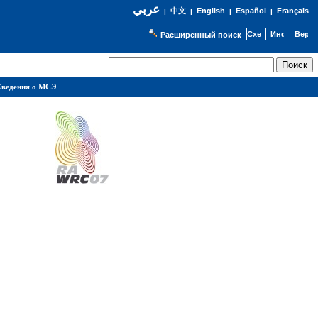
عربي
English
Español
Français
|
中文
|
|
|
Расширенный поиск
ведения о МСЭ