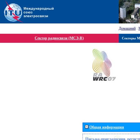
Домашний
:
Сектор радиосвязи (МСЭ-R)
Секторы 
Общая информация
Письма-приглашения, регист