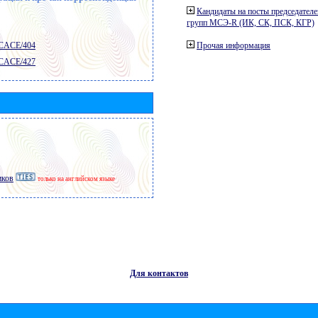
Кандидаты на посты председателе
групп МСЭ-R (ИК, СК, ПСК, КГР)
 CACE/404
Прочая информация
 CACE/427
иков
только на английском языке
Для контактов