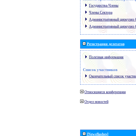
Государства-Члены
Члены Сектора
Административный циркуляр
Административный циркуляр
Регистрация делегатов
Полезная информация
Список участников
Окончательный список участн
Относящиеся конференции
Отдел новостей
[Newsflashes]