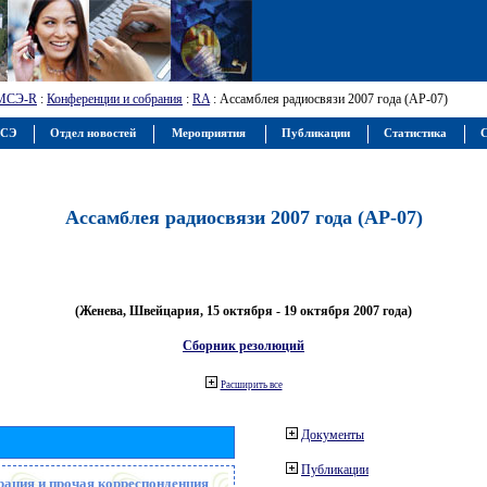
МСЭ-R
:
Конференции и собрания
:
RA
: Ассамблея радиосвязи 2007 года (АР-07)
МСЭ
Отдел новостей
Мероприятия
Публикации
Статистика
С
Ассамблея радиосвязи 2007 года (АР-07)
(Женева, Швейцария, 15 октября - 19 октября 2007 года)
Сборник резолюций
Расширить все
Документы
Публикации
рация и прочая корреспонденция