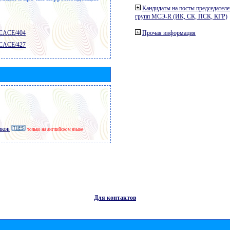
Кандидаты на посты председателе
групп МСЭ-R (ИК, СК, ПСК, КГР)
 CACE/404
Прочая информация
 CACE/427
иков
только на английском языке
Для контактов