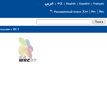
عربي
English
Español
Français
|
中文
|
|
|
Расширенный поиск
ведения о МСЭ