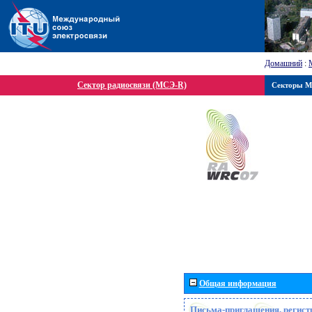
Домашний
:
Сектор радиосвязи (МСЭ-R)
Секторы 
Общая информация
Письма-приглашения, регист