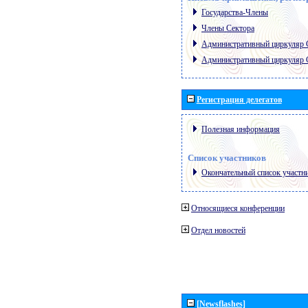
Государства-Члены
Члены Сектора
Административный циркуляр
Административный циркуляр
Регистрация делегатов
Полезная информация
Список участников
Окончательный список участн
Относящиеся конференции
Отдел новостей
[Newsflashes]