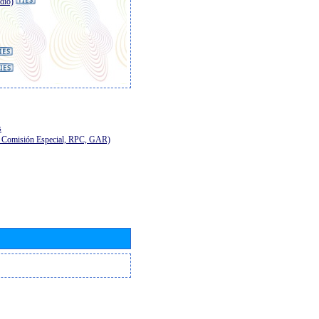
dio)
s
E, Comisión Especial, RPC, GAR)