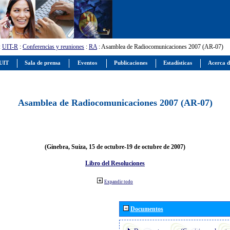
:
UIT-R
:
Conferencias y reuniones
:
RA
: Asamblea de Radiocomunicaciones 2007 (AR-07)
 UIT
Sala de prensa
Eventos
Publicaciones
Estadísticas
Acerca d
Asamblea de Radiocomunicaciones 2007 (AR-07)
(Ginebra, Suiza, 15 de octubre-19 de octubre de 2007)
Libro del Resoluciones
Expandir todo
Documentos