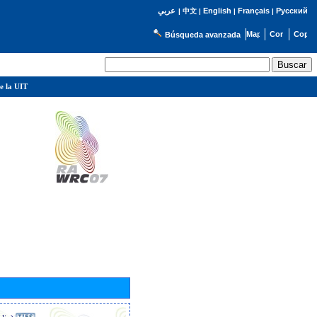
English
Français
Русский
عربي
|
中文
|
|
|
Búsqueda avanzada
e la UIT