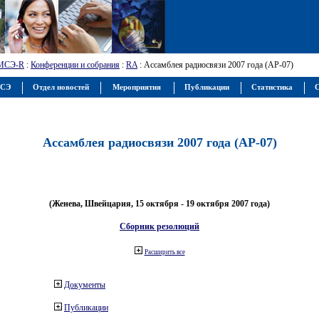
МСЭ-R
:
Конференции и собрания
:
RA
: Ассамблея радиосвязи 2007 года (АР-07)
МСЭ
Отдел новостей
Мероприятия
Публикации
Статистика
С
Ассамблея радиосвязи 2007 года (АР-07)
(Женева, Швейцария, 15 октября - 19 октября 2007 года)
Сборник резолюций
Расширить все
Документы
Публикации