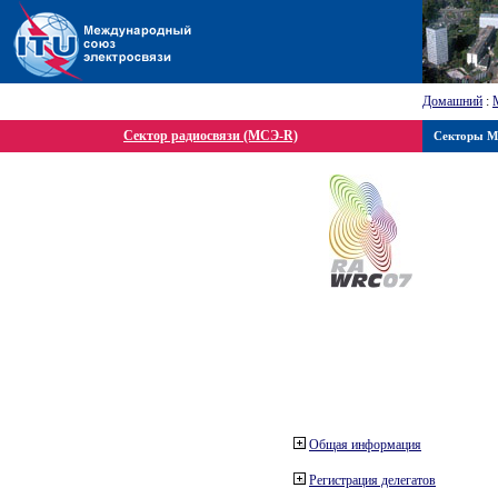
Домашний
:
Сектор радиосвязи (МСЭ-R)
Секторы 
Общая информация
Регистрация делегатов