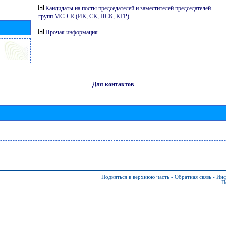
Кандидаты на посты председателей и заместителей председателей
групп МСЭ-R (ИК, СК, ПСК, КГР)
Прочая информация
Для контактов
Подняться в верхнюю часть
-
Обратная связь
-
Инф
П