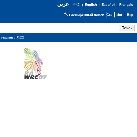
عربي
English
Español
Français
|
中文
|
|
|
Расширенный поиск
ведения о МСЭ