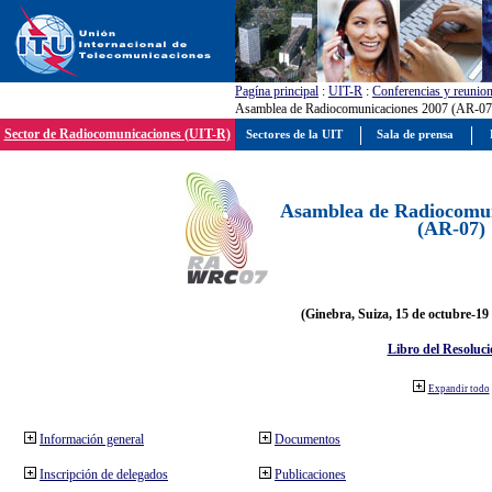
Pagína principal
:
UIT-R
:
Conferencias y reunio
Asamblea de Radiocomunicaciones 2007 (AR-07
Sector de Radiocomunicaciones (UIT-R)
Sectores de la UIT
Sala de prensa
Asamblea de Radiocomun
(AR-07)
(Ginebra, Suiza, 15 de octubre-19
Libro del Resoluci
Expandir todo
Información general
Documentos
Inscripción de delegados
Publicaciones