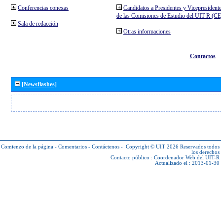
Conferencias conexas
Candidatos a Presidentes y Vicepresident
de las Comisiones de Estudio del UIT R (C
Sala de redacción
Otras informaciones
Contactos
[Newsflashes]
Comienzo de la página
-
Comentarios
-
Contáctenos
-
Copyright © UIT 2026
Reservados todos
los derechos
Contacto público :
Coordenador Web del UIT-R
Actualizado el : 2013-01-30