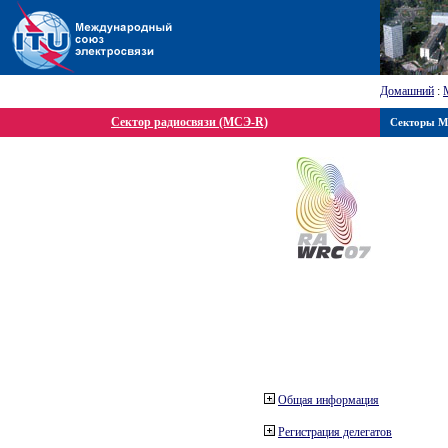
Домашний
:
Сектор радиосвязи (МСЭ-R)
Секторы 
Общая информация
Регистрация делегатов