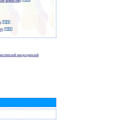
кие комиссии)
)
M)
местителей председателей