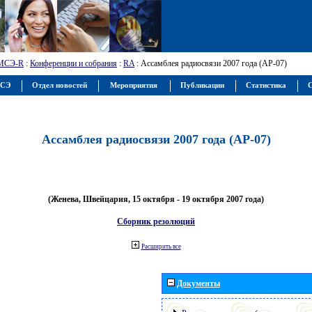
МСЭ-R
:
Конференции и собрания
:
RA
: Ассамблея радиосвязи 2007 года (АР-07)
МСЭ
Отдел новостей
Мероприятия
Публикации
Статистика
С
Ассамблея радиосвязи 2007 года (АР-07)
(Женева, Швейцария, 15 октября - 19 октября 2007 года)
Сборник резолюций
Расширить все
Документы