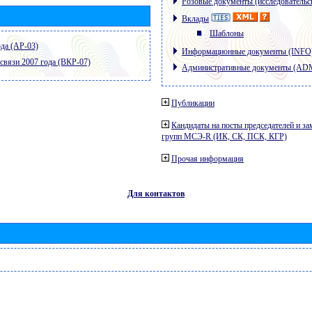
Розовые документы (исследовательс
Вклады
Шаблоны
да (АР-03)
Информационные документы (INFO
связи 2007 года (ВКР-07)
Административные документы (AD
Публикации
Кандидаты на посты председателей и за
групп МСЭ-R (ИК, СК, ПСК, КГР)
Прочая информация
Для контактов