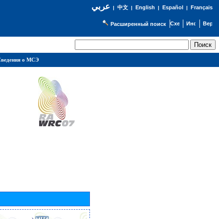
عربي
English
Español
Français
|
中文
|
|
|
Расширенный поиск
ведения о МСЭ