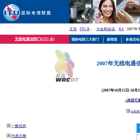
主页
:
ITU-R
； :
大会和会议
; :
RA
: 2007
无线电通信部门(ITU-R)
国际电联三大部门
新闻室
各项活动
2007年无线电通信
(2007年10月15日-10
«决议汇
全部展
一般信息
代表注册