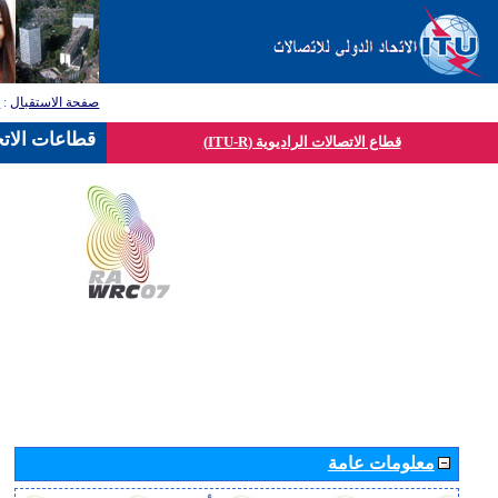
صفحة الاستقبال
:
ق
قطاعات الاتح
قطاع الاتصالات الراديوية (ITU-R)
معلومات عامة