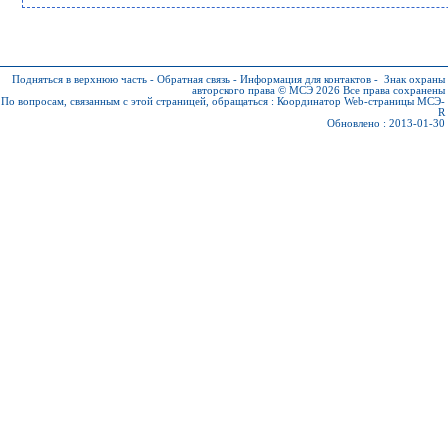
Подняться в верхнюю часть
-
Обратная связь
-
Информация для контактов
-
Знак охраны
авторского права © МСЭ 2026
Все права сохранены
По вопросам, связанным с этой страницей, обращаться :
Координатор Web-страницы МСЭ-
R
Обновлено : 2013-01-30